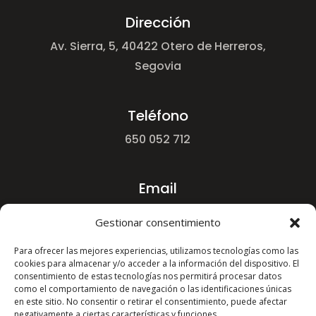
Dirección
Av. Sierra, 5, 40422 Otero de Herreros,
Segovia
Teléfono
650 052 712
Email
yordanst@hotmail.com
Gestionar consentimiento
Para ofrecer las mejores experiencias, utilizamos tecnologías como las
cookies para almacenar y/o acceder a la información del dispositivo. El
consentimiento de estas tecnologías nos permitirá procesar datos
como el comportamiento de navegación o las identificaciones únicas
en este sitio. No consentir o retirar el consentimiento, puede afectar
negativamente a ciertas características y funciones.